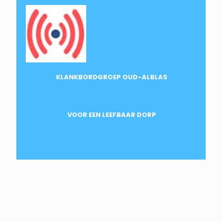
KLANKBORDGROEP OUD-ALBLAS
VOOR EEN LEEFBAAR DORP